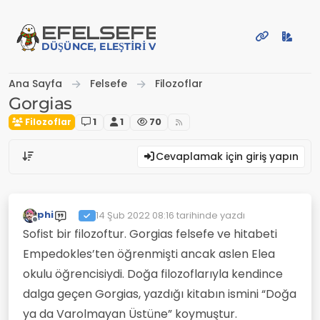
İçeriğe atla
EFE
LSEFE
DÜŞÜNCE, ELEŞTIRI VE PAYLAŞIM PLATFORMU
Ana Sayfa
Felsefe
Filozoflar
Gorgias
Filozoflar
1
1
70
Cevaplamak için giriş yapın
phi
14 Şub 2022 08:16
tarihinde yazdı
Son düzenleyen:
Çevrimdışı
Sofist bir filozoftur. Gorgias felsefe ve hitabeti
Empedokles’ten öğrenmişti ancak aslen Elea
okulu öğrencisiydi. Doğa filozoflarıyla kendince
dalga geçen Gorgias, yazdığı kitabın ismini “Doğa
ya da Varolmayan Üstüne” koymuştur.