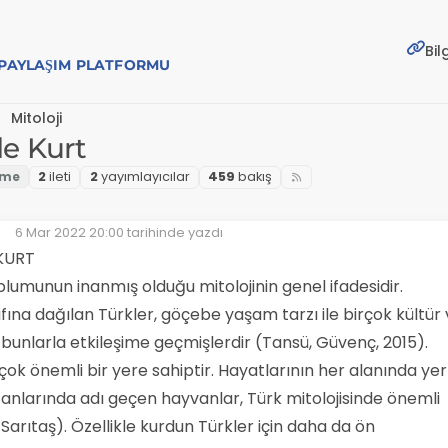
Bil
E PAYLAŞIM PLATFORMU
Mitoloji
de Kurt
2
i̇leti
2
yayımlayıcılar
459
bakış
6 Mar 2022 20:00
tarihinde yazdı
Son düzenleyen:
KURT
oplumunun inanmış olduğu mitolojinin genel ifadesidir.
fına dağılan Türkler, göçebe yaşam tarzı ile birçok kültür
bunlarla etkileşime geçmişlerdir (Tansü, Güvenç, 2015).
 çok önemli bir yere sahiptir. Hayatlarının her alanında yer
tanlarında adı geçen hayvanlar, Türk mitolojisinde önemli
Sarıtaş). Özellikle kurdun Türkler için daha da ön