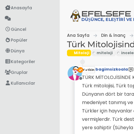
İçeriğe atla
Anasayfa
EFE
LSEFE
DÜŞÜNCE, ELEŞTIRI V
Güncel
Ana Sayfa
Din & İnanç
Popüler
Türk Mitolojisin
Dünya
Mitoloji
Kategoriler
bagimsizkoala
Yetkin
Gruplar
TÜRK MİTOLOJİSİNDE 
Çevrimdışı
Kullanıcılar
Türk mitolojisi, Türk t
Dünyanın dört bir tara
medeniyet tanımış ve 
Türkler için hayvanlar
vermişlerdir. Türk des
yere sahiptir (Süheyla 