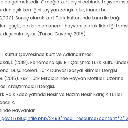
a da gelmektedir. Örneğin kurt dişini cebinde taşıyan ins
dun aşık kemiğini taşıyan zengin olur, inancı bu
2007). Sonuç olarak kurt Türk kültüründe tanrı ile bağı
len, güçlü, bozkırın en önemli hayvanı olarak liderliği temsi
k düşünülmüştür (Tansü, Güvenç, 2015).
zkır Kültür Çevresinde Kurt ve Adlandırması.
akal, İ. (2019). Fenomenolojik Bir Çalışma: Türk Kültüründek
enci Düşünceleri. Türk Dünyası Sosyal Bilimler Dergisi
B. (2015). Eski Türk Mitolojisinde Hayvan Motifleri Üzerine
sı Araştırmaları Dergisi.
ürk Halk Edebiyatında Nesir ve Nazım Nesir Karışık Türler.
acılık.
jisinde Hayvanlar
a.gov.tr/pluginfile.php/2499/mod_resource/content/2/12