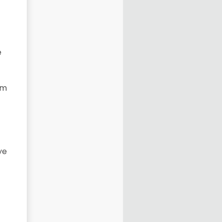
e
am
ye