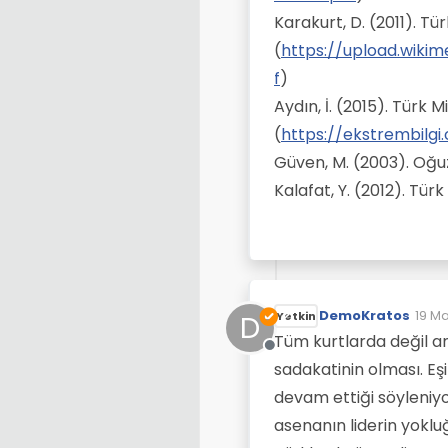
Karakurt, D. (2011). Tü
(
https://upload.wiki
f
)
Aydın, İ. (2015). Türk M
(
https://ekstrembilgi
Güven, M. (2003). Oğuz
Kalafat, Y. (2012). Türk
DemoKratos
19 Ma
D
Yetkin
Son 
Tüm kurtlarda değil am
Çevrimdışı
sadakatinin olması. Eş
devam ettiği söyleniyo
asenanın liderin yokl