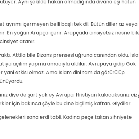
tutuyor. Aynı şekilde hakan olmadığında divana eşi hatun
et ayrımı içermeyen belli başlı tek dil. Bütün diller az veya
rir. En yoğun Arapça içerir. Arapçada cinsiyetsiz nesne bil
cinsiyet atanır.
yaktı. Attila bile Bizans prensesi uğruna canından oldu. İsl
Batıya açılım yapma amacıyla aldılar. Avrupaya gidip Gök
r yani etkisi olmaz. Ama İslam dini tam da götürülüp
ünüyordu.
nız diye de şart yok ey Avrupa. Hristiyan kalacaksanız ciz
kler için bakınca şöyle bu dine biçilmiş kaftan. Giydiler.
lenekleri sona erdi tabii. Kadına peçe takan zihniyete