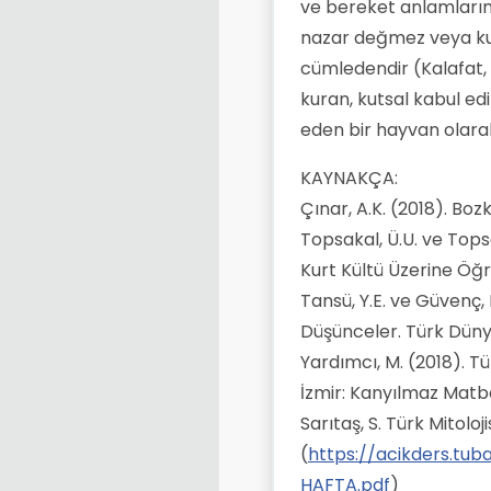
ve bereket anlamların
nazar değmez veya kur
cümledendir (Kalafat, 
kuran, kutsal kabul edi
eden bir hayvan olara
KAYNAKÇA:
Çınar, A.K. (2018). Bo
Topsakal, Ü.U. ve Tops
Kurt Kültü Üzerine Öğr
Tansü, Y.E. ve Güvenç, 
Düşünceler. Türk Dünya
Yardımcı, M. (2018). T
İzmir: Kanyılmaz Matba
Sarıtaş, S. Türk Mitolo
(
https://acikders.tub
HAFTA.pdf
)