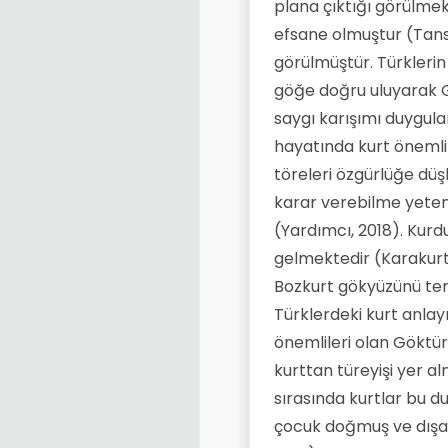
plana çıktığı görülmekt
efsane olmuştur (Tansü
görülmüştür. Türklerin 
göğe doğru uluyarak Gö
saygı karışımı duygula
hayatında kurt önemli 
töreleri özgürlüğe düşk
karar verebilme yetenek
(Yardımcı, 2018). Kurd
gelmektedir (Karakurt,
Bozkurt gökyüzünü tem
Türklerdeki kurt anlayı
önemlileri olan Göktür
kurttan türeyişi yer a
sırasında kurtlar bu d
çocuk doğmuş ve dışar