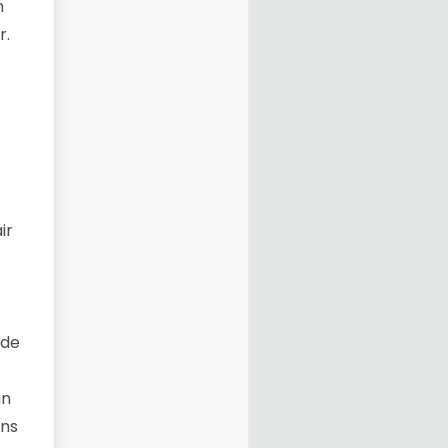
n
r.
ir
nde
ün
ans