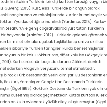
edir ki nitekim Türklerin bir dişi kurttan türediği yaygın bi
, Güvenç, 2015). Kurt, eski Türklerde bir ongun olarak
eski inançlarında ve mitolojilerinde kurtlar kutsal sayılır v
ktanrı’ya dua ettiğine inanılırdı (Yardımcı, 2018). Korku-
rın tezahürüyle geniş coğrafyalarda yurt tutan Türklerin
bir hayvandır (Kalafat, 2012). Türklerin gelenek görenek 
ün bir millet olmaları, çabuk teşkilatlanıp ani ve akıllıca
leri itibariyle Türkleri tarihçileri kurda benzetmişlerdir
un soyunun bir kolu Gökkurt’tan, diğer kolu ise Gökgeyik’t
 2011). Kurt sürüsünün başında durana Gökkurt denirdi.
sil ederken Alageyik yeryüzünü temsil etmektedir.
şı birçok Türk destanında yerini almıştır. Bu destanların e
k, Bozkurt, Yaratılış ve Cengiz Han Destanında Türklerin
lmıştır (Ögel 1989). Göktürk Destanında Türklerin yok olma
urumu düzeltmiş olarak geçmektedir. Kutsal kurttan 10 er
ıdan on kızla evlenerek yüzlük aileyi oluşturmuştur (Ögel