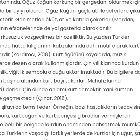
tanında, Oğuz Kağan korkunç bir gergedanı öldürmek içi
a bir ayıyı öldürür. Oğuz Kağan, güçlü atı ile seferlere çıka
sterir. Ganimetleri öküz, at ve katırla çekerler (Merdan,
nin efsanelerinde de yol gösterici olarak anılır.
 korkusuzluk vazgeçilmez bir özelliktir. Bu yüzden Türkler
nda hatta kılıçlarının kabzalarında dahi motif olarak kurt
rdir (Yardımcı, 2018). Kurt figürünü kayalarda, müzik
erde desen olarak kullanmışlardır. Çin yıllıklarında kurdun
lik, yiğitlik sembolü olduğu aktarılmaktadır. Bu bilgilere da
n başına altından kurt başı takarlar. Muhafızlarına,
ri) derler. Çin dilinde anlamı kurt demektir. Yani kurttan
e geçmektedir (Çınar, 2018).
, şifayı da temsil eder. Örneğin, bazı hastalıkların tedavisi
 börü, kurtboğan ve kurt pençesi gibi adlar vermişlerdir
ece belli bir bölgede kurdun öneminden bahsetmek mümk
da Türklerin yaşadığı farklı yerlerde de kurtlar için uğur, ş