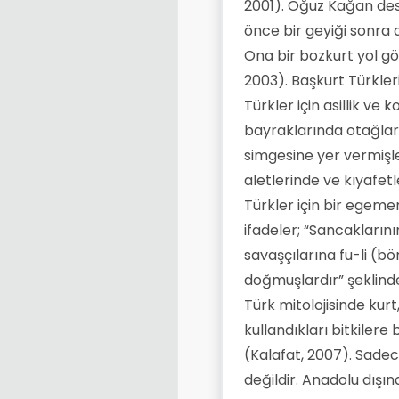
2001). Oğuz Kağan des
önce bir geyiği sonra d
Ona bir bozkurt yol gö
2003). Başkurt Türkleri
Türkler için asillik ve
bayraklarında otağları
simgesine yer vermişle
aletlerinde ve kıyafetl
Türkler için bir egemen
ifadeler; “Sancaklarını
savaşçılarına fu-li (bö
doğmuşlardır” şeklind
Türk mitolojisinde kurt
kullandıkları bitkilere
(Kalafat, 2007). Sad
değildir. Anadolu dışın