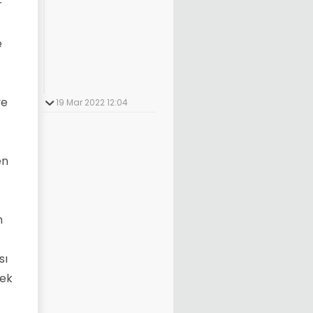
r
e
ve
19 Mar 2022 12:04
en
n
sı
kek