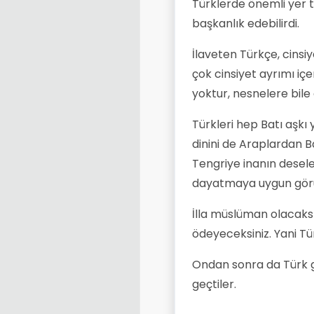
Türklerde önemli yer 
başkanlık edebilirdi.
İlaveten Türkçe, cinsiy
çok cinsiyet ayrımı içe
yoktur, nesnelere bile 
Türkleri hep Batı aşkı 
dinini de Araplardan 
Tengriye inanın desele
dayatmaya uygun gör
İlla müslüman olacaksı
ödeyeceksiniz. Yani Tür
Ondan sonra da Türk ge
geçtiler.