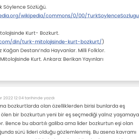
rk Söylence Sözlüğü.
media.org/wikipedia/commons/0/00/TurkSoylenceSozlugu
itolojisinde Kurt- Bozkurt.
.com/din/turk-mitolojisinde-kurt-bozkurt/
)
 Kağan Destanı’nda Hayvanlar. Milli Folklor.
 Mitolojisinde Kurt. Ankara: Berikan Yayınları
r 2022 12:04
tarihinde yazdı
düzenleyen:
a bozkurtlarda olan özelliklerden birisi bunlarda eş
i ölen bir bozkurtun yeni bir eş seçmediği yalnız yaşamaya
r. Bence bu abartılı galiba ama lider bozkurtun eşi olan
uğunda sürü lideri olduğu gözlemlenmiş. Bu asena kavramı