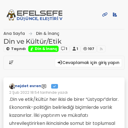
İçeriğe atla
EFE
LSEFE
DÜŞÜNCE, ELEŞTIRI VE PAYLAŞIM PLATFORMU
Ana Sayfa
Din & İnanç
Din ve Kültür/Etik
Taşındı
Din & İnanç
1
1
107
Cevaplamak için giriş yapın
nejdet evren
Çevrimdışı
2 Şub 2022 18:54
tarihinde yazdı
Son düzenleyen:
.Din ve etik/kültür her ikisi de birer “üstyapı”dırlar.
Ekonomik-politiğin belirlediği biçimlerde varlık
kazanırlar. İlki yaptırım ve mükafatı
uhrevileştirirken ikincisinde somut bir toplumsal