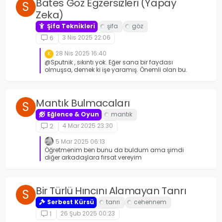
Bates Göz Egzersizleri (Yapay
S
Zeka)
Şifa Teknikleri
3 Nis 2025 22:06
6
28 Nis 2025 16:40
K
@Sputnik , sıkıntı yok. Eğer sana bir faydası
olmuşsa, demek ki işe yaramış. Önemli olan bu.
Mantık Bulmacaları
S
Eğlence & Oyun
4 Mar 2025 23:30
2
5 Mar 2025 06:13
Öğretmenim ben bunu da buldum ama şimdi
diğer arkadaşlara fırsat vereyim
Bir Türlü Hıncını Alamayan Tanrı
S
Serbest Kürsü
26 Şub 2025 00:23
1