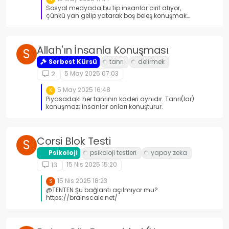
Sosyal medyada bu tip insanlar cirit atıyor,
çünkü yan gelip yatarak boş beleş konuşmak
hiç bu kadar kolay olmamıştı. Kabadayılık
yapandan tut, yalan söyleyen, boş konuşan,
kendini bir şey zanneden, burnundan kıl
aldırmayan, dünyayı ve memleketi sözde
Allah'ın İnsanla Konuşması
S
kurtaran, din tacirliği yapan vs, vs, vs. Bunlara
kafa yormaya değmez.
Serbest Kürsü
5 May 2025 07:03
2
5 May 2025 16:48
K
Piyasadaki her tanrının kaderi aynıdır. Tanrı(lar)
konuşmaz; insanlar onları konuşturur.
Corsi Blok Testi
S
Psikoloji
15 Nis 2025 15:20
13
15 Nis 2025 18:23
S
@TENTEN Şu bağlantı açılmıyor mu?
https://brainscale.net/