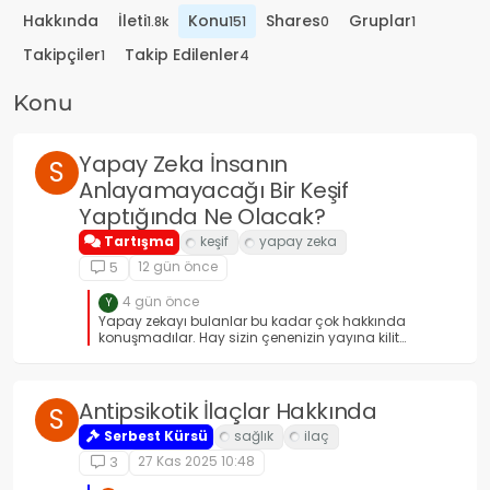
Hakkında
İleti
Konu
Shares
Gruplar
1.8k
151
0
1
Takipçiler
Takip Edilenler
1
4
Konu
Yapay Zeka İnsanın
S
Anlayamayacağı Bir Keşif
Yaptığında Ne Olacak?
Tartışma
12 gün önce
5
4 gün önce
Y
Yapay zekayı bulanlar bu kadar çok hakkında
konuşmadılar. Hay sizin çenenizin yayına kilit
takılsın.
Antipsikotik İlaçlar Hakkında
S
Serbest Kürsü
27 Kas 2025 10:48
3