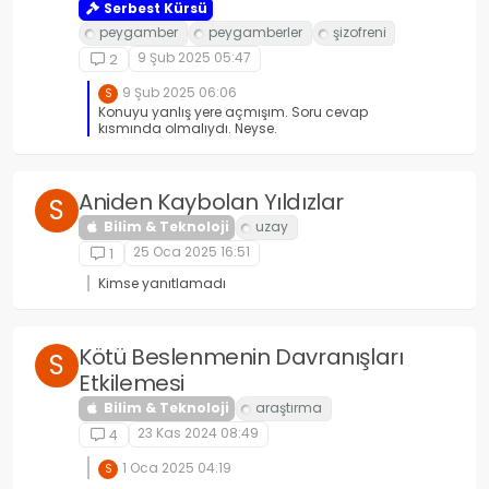
Serbest Kürsü
9 Şub 2025 05:47
2
9 Şub 2025 06:06
S
Konuyu yanlış yere açmışım. Soru cevap
kısmında olmalıydı. Neyse.
Aniden Kaybolan Yıldızlar
S
Bilim & Teknoloji
25 Oca 2025 16:51
1
Kimse yanıtlamadı
Kötü Beslenmenin Davranışları
S
Etkilemesi
Bilim & Teknoloji
23 Kas 2024 08:49
4
1 Oca 2025 04:19
S