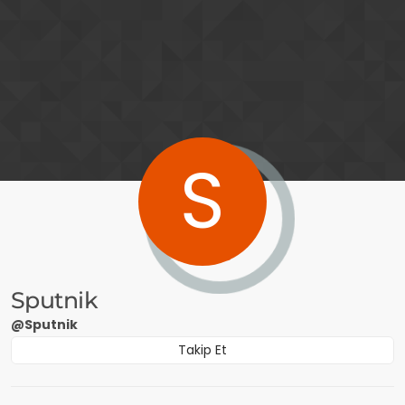
İçeriğe atla
S
Sputnik
@Sputnik
Takip Et