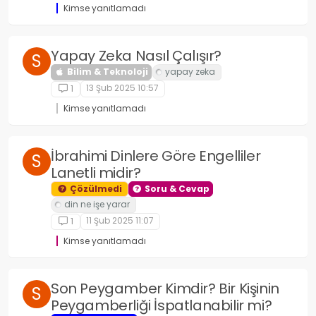
Kimse yanıtlamadı
Yapay Zeka Nasıl Çalışır?
S
Bilim & Teknoloji
13 Şub 2025 10:57
1
Kimse yanıtlamadı
İbrahimi Dinlere Göre Engelliler
S
Lanetli midir?
Çözülmedi
Soru & Cevap
11 Şub 2025 11:07
1
Kimse yanıtlamadı
Son Peygamber Kimdir? Bir Kişinin
S
Peygamberliği İspatlanabilir mi?