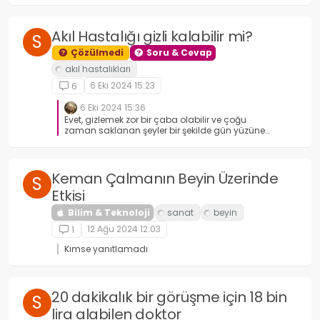
Akıl Hastalığı gizli kalabilir mi?
S
Çözülmedi
Soru & Cevap
6 Eki 2024 15:23
6
6 Eki 2024 15:36
Evet, gizlemek zor bir çaba olabilir ve çoğu
zaman saklanan şeyler bir şekilde gün yüzüne
çıkar. Uzun vadede, gerçeğin ortaya çıkmasının
çeşitli yolları olabilir; bu, insanların meraklı
doğasından, olayların doğal akışından veya
bazen tesadüflerden kaynaklanabilir. Saklanan
Keman Çalmanın Beyin Üzerinde
S
bilgiler, zamanla daha fazla dikkat çekebilir ve
Etkisi
nihayetinde açıklığa kavuşur. Bu durum, bireyler
veya gruplar arasında güven sorunlarına yol
Bilim & Teknoloji
açabilir ve ilişkileri olumsuz etkileyebilir. Her
zaman en sağlıklı yol, açık ve dürüst iletişimdir.
12 Ağu 2024 12:03
1
Kimse yanıtlamadı
20 dakikalık bir görüşme için 18 bin
S
lira alabilen doktor