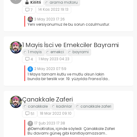
Kilitli
14 Kas 2022 19:13
7
3 May 2023 17:26
Yeni versiyonumuz ile bu sorun cozulmustur.
1 Mayis İsci ve Emekciler Bayrami
1 May 2023 04:23
4
2 May 2023 07:59
B
1 Mayıs tamam kutlu ve mutlu olsun lakin
bunda bir terslik var. 19. yüzyılda Fransa'da
başlayan ayaklanmalar, Avustralya, ABD,
Türkiye ve dünyada bugüne kadar yüzbinlerce
işçi/emekçi 1 Mayıs'ta faşizmin katliamına
uğradı. 1 Mayıs işçi/emekçilerin katledildiği bir
Çanakkale Zaferi
gündür. İşçilerin katledildiği günü bayram
olarak kutlamak, katledilen işçilere saygısızlıktır.
1 Mayıs yine kutlanmalı ama bayram olarak
18 Mar 2022 09:10
51
değil, katledilen dünya işçilerini anma ve
işçilerin faşizme karşı mücadelesini takdir etme
17 Şub 2023 17:38
?
anlamında olmalıdır.
@DemoKratos, içinde söyledi: Çanakkale Zaferi
Bu davamı güneş gibi kanıtlayamazsam