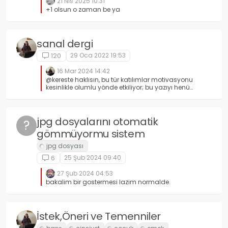
21 Nis 2025 10:31
mazur gorun.
+1 olsun o zaman be ya
sanal dergi
29 Oca 2022 19:53
120
16 Mar 2024 14:42
@kereste haklısın, bu tür katılımlar motivasyonu
kesinlikle olumlu yönde etkiliyor; bu yazıyı henüz
paylaşamadığım için yeni bir konu başlığına
adapte olamadım...
jpg dosyalarını otomatik
?
gömmüyormu sistem
25 Şub 2024 09:40
6
27 Şub 2024 04:53
bakalim bir gostermesi lazim normalde.
İstek,Öneri ve Temenniler