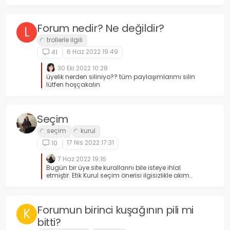
şerefsiz olayım! Biz her mahalleye Atatürk
heykeli dikip günde beş kere en büyük Atatürk
diye hoparlörle çığlık atıyor muyuz ülen? Aynen
öyle.
Forum nedir? Ne değildir?
L
6 Haz 2022 19:49
41
30 Eki 2022 10:28
üyelik nerden siliniyo?? tüm paylaşımlarımı silin
lütfen hoşçakalın
Seçim
17 Nis 2022 17:31
10
7 Haz 2022 19:16
Bugün bir üye site kurallarını bile isteye ihlal
etmiştir. Etik Kurul seçim önerisi ilgisizlikle akim
bırakılmış ve geçici kurul aktif olamamaktadır.
Buna bir çözüm bulunmalı, yoksa sadece söz
söyleyip eylemde çaresizlikle suçlanmak
kaçınılmaz olacaktır.
Forumun birinci kuşağının pili mi
K
bitti?