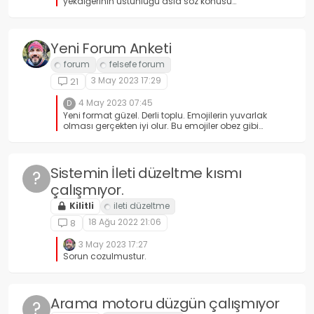
yekdiğerinin üstünlüğü asla söz konusu
edilemez; "olmaması gerektiği" ni
dillendirdiğimiz şeyleri yaptığımızda ise
eleştirdiğimiz edimi gerçekleştirmiş ve kendimizi
yalanlamış oluruz; bu bağlamda, düşünceler
Yeni Forum Anketi
diyalektik bir yöntemle tartışılmayıp bir diğerini
küçümseme temelinde açıklamalar ile
sürdürüldüğünde kısır bir döngüden çıkamayız
3 May 2023 17:29
21
ve bir karşı düşünce de üretemeyiz.
küçümsemeden düşünceleri açıklamak o
4 May 2023 07:45
D
dakar zor değil...
Yeni format güzel. Derli toplu. Emojilerin yuvarlak
olması gerçekten iyi olur. Bu emojiler obez gibi
duruyor.
Sistemin İleti düzeltme kısmı
?
çalışmıyor.
Kilitli
18 Ağu 2022 21:06
8
3 May 2023 17:27
Sorun cozulmustur.
Arama motoru düzgün çalışmıyor
?