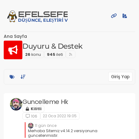
İçeriğe atla
EFE
LSEFE
DÜŞÜNCE, ELEŞTIRI VE PAYLAŞIM PLATFORMU
Ana Sayfa
Duyuru & Destek
26
konu
945
i̇leti
Giriş Yap
Guncelleme Hk
Kilitli
22 Oca 2022 19:05
106
11 gün önce
Merhaba Sitemiz v4.14.2 versiyonuna
guncellenmistir.